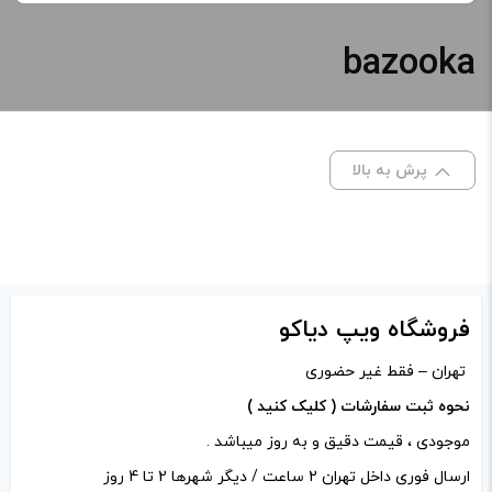
-
+
bazooka
نیکوتین:
افزودن به سبد خرید
خنکی
کپی
پرش به بالا
صاف
برای فعال شدن سبد خرید و نمایش قیمت ، گزینه های محصول را
از کادر بالا انتخاب کنید.
فروشگاه ویپ دیاکو
-
+
تهران – فقط غیر حضوری
افزودن به سبد خرید
نحوه ثبت سفارشات ( کلیک کنید )
موجودی ، قیمت دقیق و به روز میباشد .
کپی
ارسال فوری داخل تهران 2 ساعت / دیگر شهرها 2 تا 4 روز