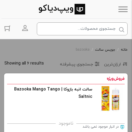
ورود به حس
خانه
/
جویس سالت
/
bazooka
Showing all 6 results
ارزان‌ترین
جستجوی پیشرفته
سالت انبه بازوکا | Bazooka Mango Tango
Saltnic
ناموجود
در انبار موجود نمی باشد