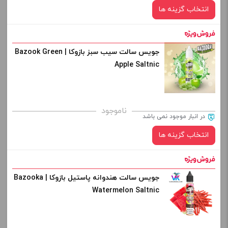
انتخاب گزینه ها
جویس سالت سیب سبز بازوکا | Bazook Green
نیکوتین:
Apple Saltnic
خنکی
ناموجود
صاف
در انبار موجود نمی باشد
انتخاب گزینه ها
برای فعال شدن سبد خرید و نمایش قیمت ، گزینه های محصول را
از کادر بالا انتخاب کنید.
-
+
جویس سالت هندوانه پاستیل بازوکا | Bazooka
خنکی
Watermelon Saltnic
افزودن به سبد خرید
نیکوتین: