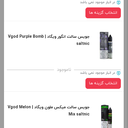
در انبار موجود نمی باشد
-
+
انتخاب گزینه ها
افزودن به سبد خرید
جویس سالت انگور ویگاد | Vgod Purple Bomb
نیکوتین:
کپی
saltnic
صاف
برای فعال شدن سبد خرید و نمایش قیمت ، گزینه های محصول را
ناموجود
در انبار موجود نمی باشد
از کادر بالا انتخاب کنید.
انتخاب گزینه ها
-
+
افزودن به سبد خرید
جویس سالت میکس ملون ویگاد | Vgod Melon
نیکوتین:
Mix saltnic
کپی
صاف