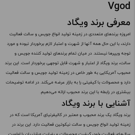
افزودن به سبد خرید
Vgod
نیکوتین:
معرفی برند ویگاد
کپی
صاف
امروزه برندهای متعددی در زمینه تولید
انواع جویس
و سالت فعالیت
برای فعال شدن سبد خرید و نمایش قیمت ، گزینه های محصول را
دارند، با این حال همه آنها از شهرت و اعتبار لازم برخوردار نبوده و مورد
از کادر بالا انتخاب کنید.
توجه ویپرها نیستند. در میان تمام برندهای تولید کننده جویس و
-
+
سالت، برند ویگاد از اعتبار و شهرت قابل توجهی برخوردار است. این برند
محبوب آمریکایی به طور خاص در زمینه تولید جویس و سالت فعالیت
افزودن به سبد خرید
دارد و محصولات با کیفیتی را به بازار عرضه می‌کند. در ادامه توضیحات
بیشتری در رابطه با این برند محبوب ارائه می‌دهیم.
کپی
آشنایی با برند ویگاد
برند ویگاد یک برند محبوب و معتبر در کالیفرنیای آمریکا است که در
زمینه تولید انواع جویس و سالت نیکوتین فعالیت دارد. این برند در
سال‌های فعالیت خود، کیفیت محصولات و رضایت مشتریان را اولویت