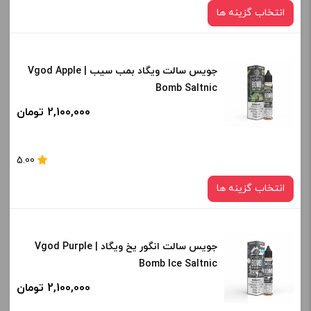
انتخاب گزینه ها
-
+
افزودن به سبد خرید
جویس سالت ویگاد بمب سیب | Vgod Apple
نیکوتین:
Bomb Saltnic
25 میلی گرم
50 میلی گرم
کپی
2,100,000 تومان
برای فعال شدن سبد خرید و نمایش قیمت ، گزینه های محصول را
5.00
از کادر بالا انتخاب کنید.
انتخاب گزینه ها
-
+
افزودن به سبد خرید
جویس سالت انگور یخ ویگاد | Vgod Purple
نیکوتین:
Bomb Ice Saltnic
25 میلی گرم
کپی
2,100,000 تومان
صاف