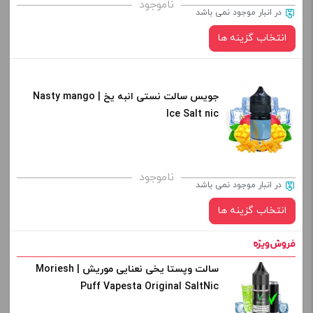
ناموجود
در انبار موجود نمی باشد
از کادر بالا انتخاب کنید.
انتخاب گزینه ها
-
+
افزودن به سبد خرید
جویس سالت نستی انبه یخ | Nasty mango
نیکوتین:
Ice Salt nic
کپی
صاف
برای فعال شدن سبد خرید و نمایش قیمت ، گزینه های محصول را
ناموجود
در انبار موجود نمی باشد
از کادر بالا انتخاب کنید.
انتخاب گزینه ها
-
+
افزودن به سبد خرید
سالت وپستا یخی نعنایی موریش | Moriesh
نیکوتین:
Puff Vapesta Original SaltNic
کپی
صاف