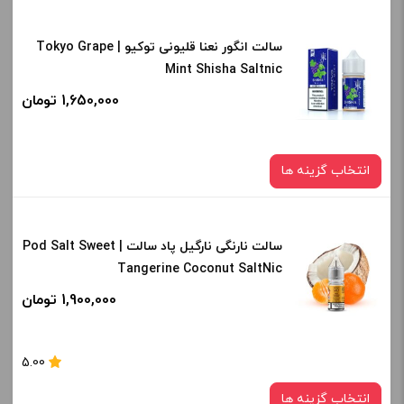
-
+
سالت انگور نعنا قلیونی توکیو | Tokyo Grape
نیکوتین:
افزودن به سبد خرید
Mint Shisha Saltnic
35 میلی‌ گرم
1,650,000 تومان
صاف
کپی
برای فعال شدن سبد خرید و نمایش قیمت ، گزینه های محصول را
انتخاب گزینه ها
از کادر بالا انتخاب کنید.
-
+
سالت نارنگی نارگیل پاد سالت | Pod Salt Sweet
نیکوتین:
افزودن به سبد خرید
Tangerine Coconut SaltNic
30 میلی گرم
1,900,000 تومان
صاف
کپی
برای فعال شدن سبد خرید و نمایش قیمت ، گزینه های محصول را
5.00
از کادر بالا انتخاب کنید.
انتخاب گزینه ها