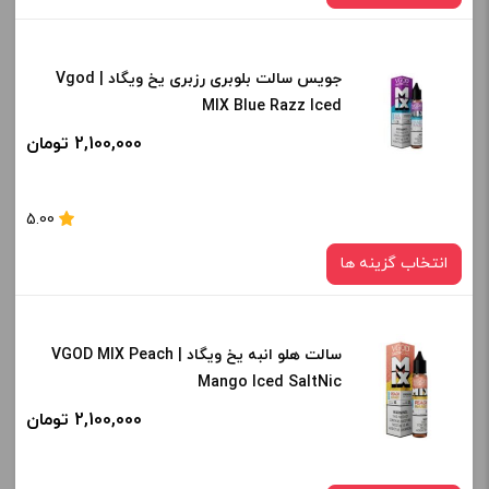
-
+
جویس سالت بلوبری رزبری یخ ویگاد | Vgod
نیکوتین:
افزودن به سبد خرید
MIX Blue Razz Iced
50 میلی گرم
2,100,000 تومان
صاف
کپی
برای فعال شدن سبد خرید و نمایش قیمت ، گزینه های محصول را
5.00
از کادر بالا انتخاب کنید.
انتخاب گزینه ها
-
+
افزودن به سبد خرید
سالت هلو انبه یخ ویگاد | VGOD MIX Peach
نیکوتین:
Mango Iced SaltNic
25 میلی گرم
کپی
2,100,000 تومان
صاف
برای فعال شدن سبد خرید و نمایش قیمت ، گزینه های محصول را