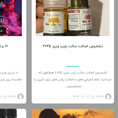
0
تشخیص اصالت سالت رایپ ویپز 2025
10 برتری ویپ نسبت به قلیان
تشخیص اصالت سالت رایپ ویپز 2025 همانطور که
10 برتری وی
میدانید تمام کمپانی های با اصالت روش های برای تایین و
مقایسه بین ویپ
تشخصیص…
smvd
آذر 20, 1404
smvd
آذر 7
مطالب آموزشی