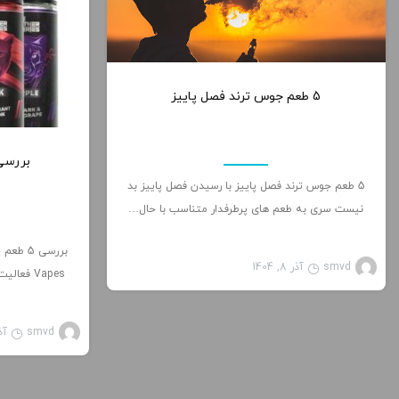
0
5 طعم جوس ترند فصل پاییز
بررسی 5 طعم جذاب دکت
5 طعم جوس ترند فصل پاییز با رسیدن فصل پاییز بد
نیست سری به طعم های پرطرفدار متناسب با حال…
smvd
آذر 8, 1404
Vapes فعالیت خود را از سال 2014 شروع کرد و با…
smvd
آذر 4