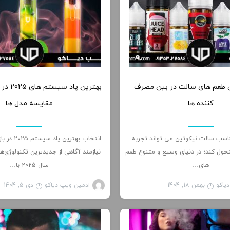
0
 طعم های سالت در بین مصرف
بهترین پا
کننده ها
مقایسه مدل ها
اسب سالت نیکوتین می تواند تجربه
انتخاب بهترین
حول کند؛ در دنیای وسیع و متنوع طعم
نیازمند آگاهی از جدیدترین تکنولوژی‌ها
های…
سال 2025 با…
یاکو
بهمن 18, 1404
ادمین ویپ دیاکو
دی 5, 1404
مطالب آموزشی
مط