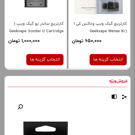
کارتریج گیک ویپ وناکس کی ۱
کارتریج ساندر یو گیک ویپ |
Geekvape Sonder U Cartridge
| Geekvape Wenax K1
Cartridge
650,000 تومان
1,000,000 تومان
انتخاب گزینه ها
انتخاب گزینه ها
در حال حاضر این محصول در انبار
نوع کویل :
موجود نیست و در دسترس نمی
1.1 اهم
باشد.
صاف
برای فعال شدن سبد خرید و
ک
نمایش قیمت ، گزینه های
پ