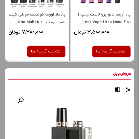
پاد اورسا نانو پرو لاست ویپ |
پادماد اورسا کوئست مولتی کیت
Lost Vape Ursa Nano Pro
لاست ویپ | Ursa Multi Kit
PodMod
3,500,000 تومان
7,300,000 تومان
انتخاب گزینه ها
انتخاب گزینه ها
رنگ:
رنگ:
gunmetal / crocodile
Mojito G
leather
صاف
صاف
برای فعال شدن سبد خرید و
برای فعال شدن سبد خرید و
نمایش قیمت ، گزینه های
نمایش قیمت ، گزینه های
محصول را از کادر بالا انتخاب