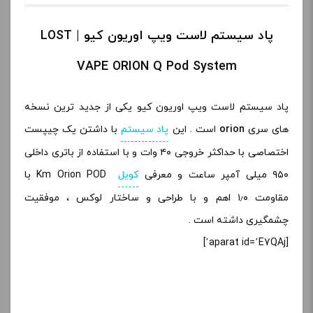
پاد سیستم لاست ویپ اوریون کیو | LOST
VAPE ORION Q Pod System
پاد سیستم لاست ویپ اوریون کیو یکی از جدید ترین نسخه
های سری
orion
است . این
پاد سیستم
با داشتن یک چیپست
اختصاصی با حداکثر خروجی ۴۰ وات و با استفاده از باتری داخلی
۹۵۰ میلی آمپر ساعت و معرفی
کویل
Km Orion POD با
مقاومت ۱٫۰ اهم و با طراحی و ساختار لوکس ، موفقیت
چشمگیری داشته است .
[aparat id=’E7QAj’]