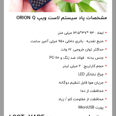
مشخصات پاد سیستم لاست ویپ ORION Q
ابعاد : ۹۳ *۳۷*۱۳٫۵ میلی متر
منبع تغدیه : باتری داخلی ۹۵۰ میلی آمپر ساعت
حداکثر توان خروجی: ۱۷ وات
جنس بدنه : فولاد ضد زنگ و PC-110
حجم کارتریج : ۲ میلی لیتر
چراغ نشانگر LED
جریان هوا قابل تنظیم دوگانه
محافظت از دما
محافظت از مقاومت کم / زیاد
پورت MicroUSB