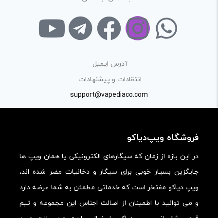
از ارسال لینک‌های سایت‌های دیگر و ارایه‌ی اطلاعات شخصی
خودتان مثل شماره تماس، ایمیل و آی‌دی شبکه‌های اجتماعی
پرهیز کنید.
در نظر داشته باشید هدف نهایی از ارائه‌ی نظر درباره‌ی کالا
آدرس ایمیل
ارائه‌ی اطلاعات مشخص و دقیق برای راهنمایی سایر کاربران در
انتقادات و پیشنهادات
فرآیند خرید یک محصول توسط ایشان است.
support@vapediaco.com
با توجه به ساختار بخش نظرات، از پرسیدن سوال یا درخواست
راهنمایی در این بخش خودداری کرده و سوالات خود را در بخش
فروشگاه ویپ‌دیاکو
«پرسش و پاسخ» مطرح کنید.
در این بازه از زمان که سیگارهای الکترونیکی یا همان ویپ ها
کیفیت ساخت:
جایگزین بسیار خوبی برای سیگار و دخانیات مضر شده اند،
کارایی:
ویپ دیاکو مفتخر است که خدماتی مطمئن به شما عرضه دارد
امکانات و قابلیت ها:
و می توانید با اطمینان از اصالت اجناس این مجموعه و تیم
ارزش خرید در برابر قیمت: