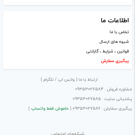
اطلاعات ما
تماس با ما
نام
*
شیوه های ارسال
قوانین ، شرایط ، گارانتی
پیگیری سفارش
ایمیل
*
ارتباط با ما ( واتس اپ / تلگرام ) :
مشاوره فروش : 09353027584
ذخیره نام، ایمیل و وبسایت من در مرورگر برای زمانی که دوباره
پشتیانی سایت : 09353027585
دیدگاهی می‌نویسم.
پیگیری سفارش : 09353027586 (
خاموش فقط واتساپ
)
لازم است محتوای ارسالی منطبق برعرف و شئونات جامعه و با
شبکه‌های اجتماعی
بیانی رسمی و عاری از لحن تند، تمسخرو توهین باشد.