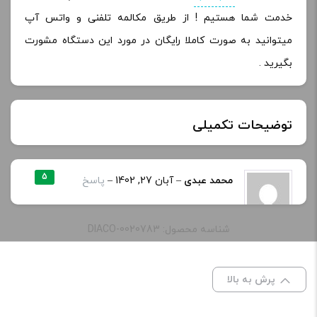
خدمت شما هستیم ! از طریق مکالمه تلفنی و واتس آپ
میتوانید به صورت کاملا رایگان در مورد این دستگاه مشورت
بگیرید .
توضیحات تکمیلی
ظرفیت:
120 میلی لیتر, 60 میلی‌ لیتر
5
محمد عبدی
–
آبان 27, 1402
–
پاسخ
سلام موجود دارین
0 میلی گرم, 12 میلی گرم, 3 میلی گرم, 6
نیکوتین:
شناسه محصول: DIACO-0020783
میلی‌ گرم
ادمین ویپ دیاکو
–
آبان 28, 1402
–
طعم:
قهوه ، کیک ، دارچین
پرش به بالا
پاسخ
خنکی
بدون یخ
سلام نه متاسفانه تمام شده