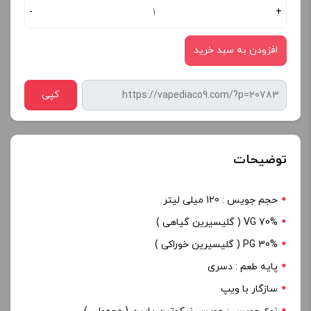
-
+
افزودن به سبد خرید
کپی
توضیحات
حجم جویس : 120 میلی لیتر
70% VG ( گلیسیرین گیاهی )
PG 30% ( گلیسیرین خوراکی )
پایه طعم : دسری
سازگار با ویپ