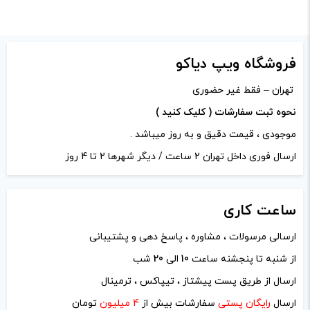
دیدگاه خود را بنویسید
فروشگاه ویپ دیاکو
نشانی ایمیل شما منتشر نخواهد شد.
بخش‌های موردنیاز
تهران – فقط غیر حضوری
علامت‌گذاری شده‌اند
*
نحوه ثبت سفارشات ( کلیک کنید )
امتیاز شما
*
موجودی ، قیمت دقیق و به روز میباشد .
ارسال فوری داخل تهران 2 ساعت / دیگر شهرها 2 تا 4 روز
دیدگاه شما
*
ساعت
کاری
ارسالی مرسولات ، مشاوره ، پاسخ دهی و پشتیبانی
از شنبه تا پنجشنه ساعت
10
الی
20
شب
ارسال از طریق پست پیشتاز ، تیپاکس ، ترمینال
ارسال
رایگان پستی
سفارشات بیش از
4 میلیون
تومان