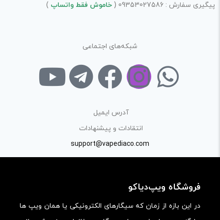
پیگیری سفارش : 09353027586 (
خاموش فقط واتساپ
)
شبکه‌های اجتماعی
آدرس ایمیل
انتقادات و پیشنهادات
support@vapediaco.com
فروشگاه ویپ‌دیاکو
در این بازه از زمان که سیگارهای الکترونیکی یا همان ویپ ها