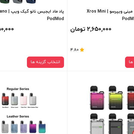
پادماد ایکسراس مینی ویپرسو | Xros Mini
پاد ماد ایجی
PodMod
PodM
2,650,000 تومان
2,850,000
4.80
ها
انتخاب گزینه ها
رنگ:
رنگ:
blue
space gray
صاف
صاف
سبد خرید و نمایش قیمت ، گزینه
برای فعال شدن سبد خرید و نمایش 
 کادر بالا انتخاب کنید.
های محصول را از کادر بالا انتخاب کن