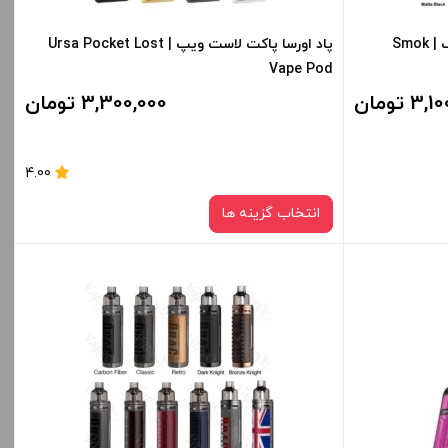
-
+
-
پاد ماد سولوس جی تی باکس اسموک | Smok
پاد اورسا پاکت لاست ویپ | Ursa Pocket Lost
Vape Pod
افزودن به سبد خرید
3 تومان
3,300,000 تومان
کپی
کپی
4.00
انتخاب گزینه ها
رنگ:
Saiyan Trunk
Silver Lase
صاف
قیمت ، گزینه
برای فعال شدن سبد خرید و نمایش قیمت ، گزینه
ید.
های محصول را از کادر بالا انتخاب کنید.