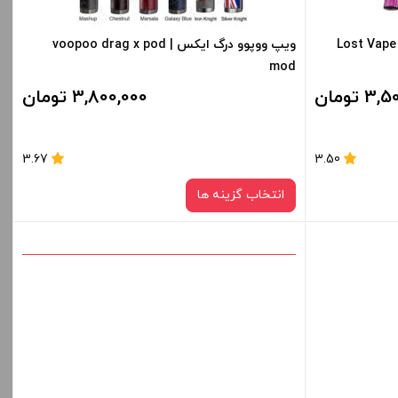
-
+
-
پرو لاست ویپ | Lost Vape Ursa
ویپ ووپوو درگ ایکس | voopoo drag x pod
mod
افزودن به سبد خرید
 تومان
3,800,000 تومان
کپی
کپی
3.67
3.50
انتخاب گزینه ها
رنگ:
Marsala
قیمت ، گزینه
برای فعال شدن سبد خرید و نمایش قیمت ، گزینه
ید.
های محصول را از کادر بالا انتخاب کنید.