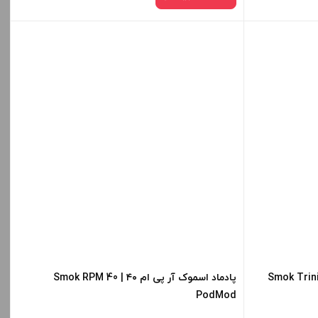
نیست و در
کپی
تی آلفا |Smok Trinity Alfa
پادماد اسموک آر پی ام ۴۰ | Smok RPM 40
PodMod