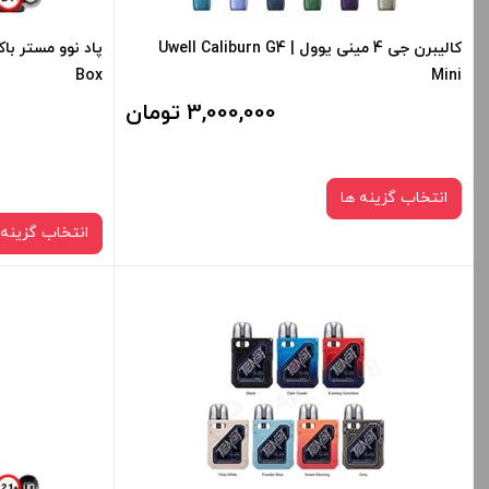
+
-
+
کالیبرن جی 4 مینی یوول | Uwell Caliburn G4
Box
Mini
افزودن به سبد خرید
ا
3,000,000 تومان
کپی
انتخاب گزینه ها
انتخاب گزینه 
رنگ:
on fiber
Lake Blue
Grass Green
برای فعال شدن سبد خرید و نمایش قیمت ، گزینه
های محصول را از کادر بالا انتخاب کنید.
برای فعال شدن 