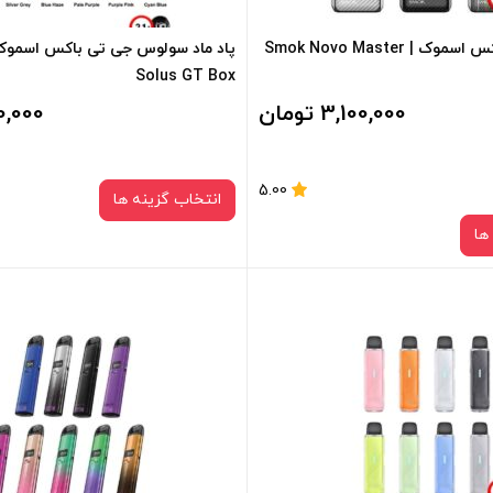
+
-
پاد نوو مستر باکس اسموک | Smok Novo Master
Solus GT Box
فزودن به سبد خرید
افزودن به سبد خرید
3,100,000 تومان
,100,000
کپی
5.00
انتخاب گزینه ها
ها
رنگ:
رنگ:
r
red black
matte black
matte black
black carb
Pink Black
صاف
برای فعال شدن سبد خرید و نمایش 
های محصول را از کادر بالا انتخاب کن
سبد خرید و نمایش قیمت ، گزینه