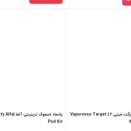
در حال حاضر این محصول در انبار موجود 
رنگ:
دسترس نمی باشد.
BLACK
صاف
سبد خرید و نمایش قیمت ، گزینه
 کادر بالا انتخاب کنید.
-
فزودن به سبد خرید
پادماد ویپرسو تارگت مینی ۲ | Vaporesso Target
پادماد اسموک ترینی
کپی
Pod Kit