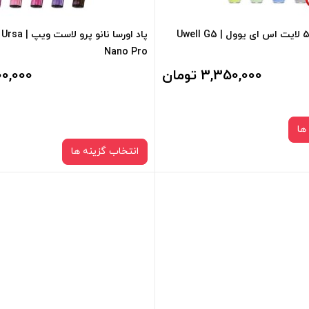
 کادر بالا انتخاب کنید.
+
پاد کالیبرن جی ۵ لایت اس ای یوول | Uwell G5
پاد اورسا نانو 
-
Nano Pro
افزودن به سبد خرید
3,350,000 تومان
3,500,000
فزودن به سبد خرید
ها
کپی
انتخاب گزینه ها
رنگ:
رنگ:
Mojito G
Gray Leather
Black L
صاف
سبد خرید و نمایش قیمت ، گزینه
برای فعال شدن سبد خرید و نمایش 
 کادر بالا انتخاب کنید.
های محصول را از کادر بالا انتخاب کن