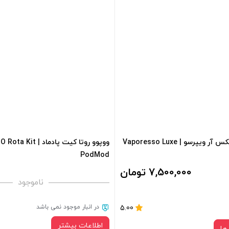
midnight black
Ice Silver
صاف
سبد خرید و نمایش قیمت ، گزینه
برای فعال شدن سبد خرید و نمایش 
 کادر بالا انتخاب کنید.
های محصول را از کادر بالا انتخاب کن
+
-
فزودن به سبد خرید
افزودن به سبد خرید
پاد ماد لوکس ایکس آر ویپرسو | Vaporesso Luxe
ووپوو روتا کیت پادماد | 
کپی
PodMod
7,500,000 تومان
ناموجود
در انبار موجود نمی باشد
5.00
اطلاعات بیشتر
ها