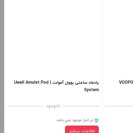
Diamond White
black carbon fiber
Mos Green
قیمت ، گزینه
ید.
برای فعال شدن سبد خرید و نمایش قیمت ، گزینه
های محصول را از کادر بالا انتخاب کنید.
-
-
+
افزودن به سبد خرید
VOOPOO Rota Kit
پادماد ساعتی یوول آمولت | Uwell Amulet Pod
کپی
System
کپی
ناموجود
در انبار موجود نمی باشد
اطلاعات بیشتر