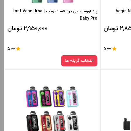
س نانو گیک ویپ | Aegis Nano
پاد اورسا بیبی پرو لاست ویپ | Lost Vape Ursa
Baby Pro
 تومان
2,950,000 تومان
5.00
5.00
انتخاب گزینه ها
رنگ:
سبز
صاف
قیمت ، گزینه
برای فعال شدن سبد خرید و نمایش قیمت ، گزینه
ید.
های محصول را از کادر بالا انتخاب کنید.