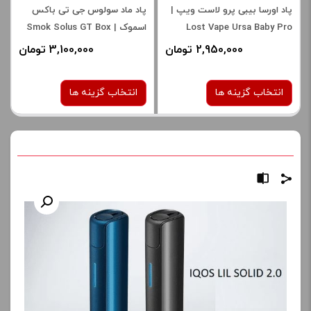
پاد اورسا بیبی پرو لاست ویپ |
پاد ماد سولوس جی تی باکس
Lost Vape Ursa Baby Pro
اسموک | Smok Solus GT Box
2,950,000 تومان
3,100,000 تومان
انتخاب گزینه ها
انتخاب گزینه ها
رنگ:
رنگ:
آبی
سبز
صورتی
matte black
طلایی
red black
silver carbon fiber
Blue Haze
برای فعال شدن سبد خرید و
Cyan blue
نمایش قیمت ، گزینه های
Pale Pink
محصول را از کادر بالا انتخاب