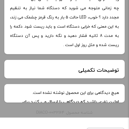
چه زمانی متوجه می شوید که دستگاه شما نیاز به تنظیم
مجدد دارد ؟ خوب، LED حالت 5 بار به رنگ قرمز چشمک می زند،
به این معنی که خرابی دستگاه است و باید ریست شود. دکمه را
به مدت 8 ثانیه فشار دهید و نگه دارید و پس آن دستگاه
ریست شده و مثل روز اول است .
توضیحات تکمیلی
ابعاد:
104x30x17mm
هیچ دیدگاهی برای این محصول نوشته نشده است.
اولین نفری باشید که دیدگاهی را ارسال می کنید برای
باتری
2950mAh
“سیگار الکترونیک آیکاس لیل 2 | IQOS lil 2 SOLID”
شناسه محصول: DIACO-0032164
نشانی ایمیل شما منتشر نخواهد شد.
بخش‌های موردنیاز
رنگ:
آبی, خاکستری