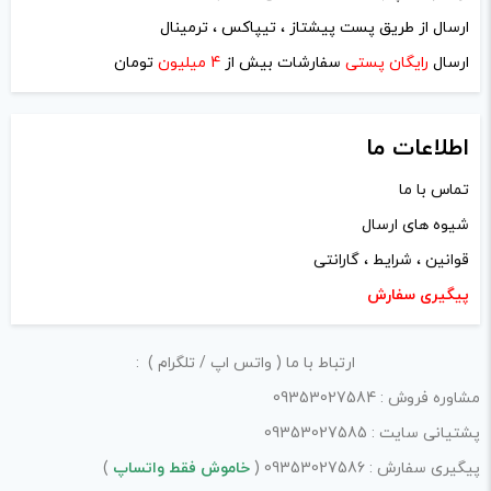
ارسال از طریق پست پیشتاز ، تیپاکس ، ترمینال
ایمیل
*
ارسال
رایگان پستی
سفارشات بیش از
4 میلیون
تومان
اطلاعات ما
تماس با ما
ذخیره نام، ایمیل و وبسایت من در مرورگر برای زمانی که دوباره
شیوه های ارسال
دیدگاهی می‌نویسم.
قوانین ، شرایط ، گارانتی
لازم است محتوای ارسالی منطبق برعرف و شئونات جامعه و با
پیگیری سفارش
بیانی رسمی و عاری از لحن تند، تمسخرو توهین باشد.
ارتباط با ما ( واتس اپ / تلگرام ) :
از ارسال لینک‌های سایت‌های دیگر و ارایه‌ی اطلاعات شخصی
مشاوره فروش : 09353027584
خودتان مثل شماره تماس، ایمیل و آی‌دی شبکه‌های اجتماعی
پشتیانی سایت : 09353027585
پرهیز کنید.
پیگیری سفارش : 09353027586 (
خاموش فقط واتساپ
)
در نظر داشته باشید هدف نهایی از ارائه‌ی نظر درباره‌ی کالا