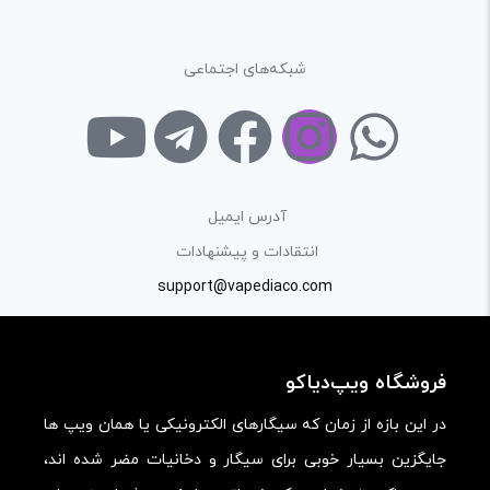
ارائه‌ی اطلاعات مشخص و دقیق برای راهنمایی سایر کاربران در
فرآیند خرید یک محصول توسط ایشان است.
شبکه‌های اجتماعی
با توجه به ساختار بخش نظرات، از پرسیدن سوال یا درخواست
راهنمایی در این بخش خودداری کرده و سوالات خود را در بخش
«پرسش و پاسخ» مطرح کنید.
کیفیت ساخت:
آدرس ایمیل
کارایی:
انتقادات و پیشنهادات
support@vapediaco.com
امکانات و قابلیت ها:
ارزش خرید در برابر قیمت:
فروشگاه ویپ‌دیاکو
در این بازه از زمان که سیگارهای الکترونیکی یا همان ویپ ها
جایگزین بسیار خوبی برای سیگار و دخانیات مضر شده اند،