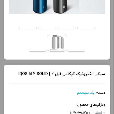
کنید.
Pale Purple
Silver Grey
آخرین بروزرسانی
Silver Laser
قیمت: 13 ساعت پیش
تمامی قیمت ها بروز
برای فعال شدن سبد خرید و
هستند.
نمایش قیمت ، گزینه های
محصول را از کادر بالا انتخاب
-
+
کنید.
افزودن به سبد خرید
سیگار الکترونیک آیکاس لیل 2 | IQOS lil 2 SOLID
آخرین بروزرسانی
قیمت: 13 ساعت پیش
ک
دسته:
پاد سیستم
تمامی قیمت ها بروز
پ
ویژگی‌های محصول
هستند.
ی
ابعاد::
104x30x17mm