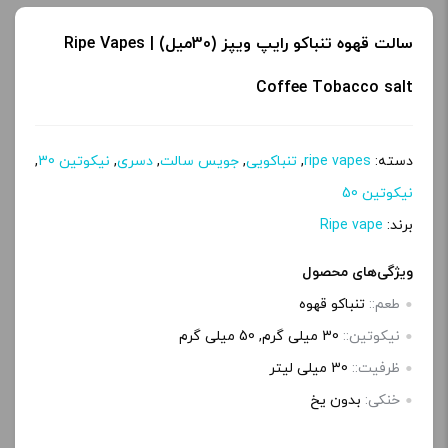
سالت قهوه تنباکو رایپ ویپز (30میل) | Ripe Vapes
Coffee Tobacco salt
دسته:
ripe vapes
,
تنباکویی
,
جویس سالت
,
دسری
,
نیکوتین 30
,
نیکوتین 50
برند:
Ripe vape
ویژگی‌های محصول
طعم::
تنباکو قهوه
نیکوتین::
30 میلی گرم, 50 میلی گرم
ظرفیت::
30 میلی‌ لیتر
خنکی:
بدون یخ