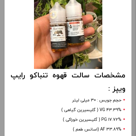
مشخصات سالت قهوه تنباکو رایپ
ویپز :
حجم جویس : 30 میلی لیتر
43.39% VG ( گلیسیرین گیاهی )
PG 17.72% ( گلیسیرین خوراکی )
33.89% AF (اسانس طعم )