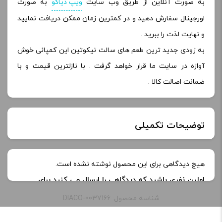
به صورت آنلاین از طریق وب سایت
ویپ دیاکو
به صورت
اورجینال سفارش دهید و در کمترین زمان ممکن دریافت نمایید
و نهایت لذت را ببرید .
به زودی جدید ترین طعم های سالت نیکوتین این کمپانی خوش
آوازه در سایت ما قرار خواهد گرفت . با نازلترین قیمت و با
ضمانت اصالت کالا .
توضیحات تکمیلی
خنکی
یخ دار
هیچ دیدگاهی برای این محصول نوشته نشده است.
اولین نفری باشید که دیدگاهی را ارسال می کنید برای
طعم:
فانتزی ( آدامس بادکنکی + نوشابه و یخ )
“سالت آدامس نوشابه یخ دکتر ویپز | Dr Vapes
شناسه محصول: DIACO-0037166
Bubblegum Kings Cola Ice Salt Nic”
ظرفیت:
30 میلی‌ لیتر