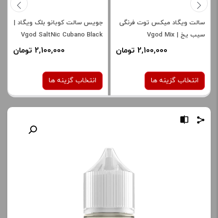
سالت ویگاد میکس توت فرنگی
جویس سالت کوبانو بلک ویگاد |
سیب یخ | Vgod Mix
Vgod SaltNic Cubano Black
Strawberry Apple Ice Saltnic
2,100,000 تومان
2,100,000 تومان
انتخاب گزینه ها
انتخاب گزینه ها
نیکوتین:
نیکوتین:
50 میلی گرم
25 میلی گرم
50 میلی گرم
صاف
برای فعال شدن سبد خرید و
نمایش قیمت ، گزینه های
برای فعال شدن سبد خرید و
محصول را از کادر بالا انتخاب
نمایش قیمت ، گزینه های