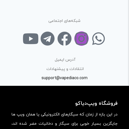
در نظر داشته باشید هدف نهایی از ارائه‌ی نظر درباره‌ی کالا
ارائه‌ی اطلاعات مشخص و دقیق برای راهنمایی سایر کاربران در
شبکه‌های اجتماعی
فرآیند خرید یک محصول توسط ایشان است.
با توجه به ساختار بخش نظرات، از پرسیدن سوال یا درخواست
راهنمایی در این بخش خودداری کرده و سوالات خود را در بخش
«پرسش و پاسخ» مطرح کنید.
آدرس ایمیل
کیفیت ساخت:
انتقادات و پیشنهادات
کارایی:
support@vapediaco.com
امکانات و قابلیت ها:
ارزش خرید در برابر قیمت:
فروشگاه ویپ‌دیاکو
در این بازه از زمان که سیگارهای الکترونیکی یا همان ویپ ها
جایگزین بسیار خوبی برای سیگار و دخانیات مضر شده اند،