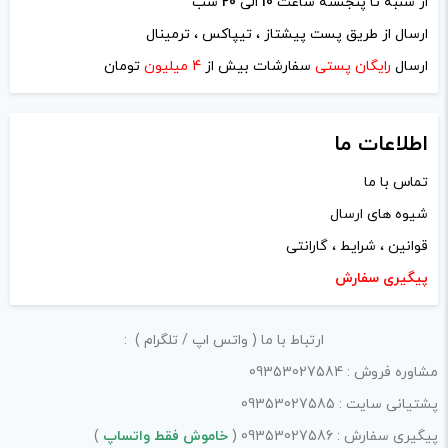
از شنبه تا پنجشنه ساعت
10
الی
20
شب
نام
*
ارسال از طریق پست پیشتاز ، تیپاکس ، ترمینال
ارسال
رایگان پستی
سفارشات بیش از
4 میلیون
تومان
ایمیل
*
اطلاعات ما
تماس با ما
شیوه های ارسال
ذخیره نام، ایمیل و وبسایت من در مرورگر برای زمانی که دوباره
قوانین ، شرایط ، گارانتی
دیدگاهی می‌نویسم.
پیگیری سفارش
لازم است محتوای ارسالی منطبق برعرف و شئونات جامعه و با
ارتباط با ما ( واتس اپ / تلگرام ) :
بیانی رسمی و عاری از لحن تند، تمسخرو توهین باشد.
مشاوره فروش : 09353027584
از ارسال لینک‌های سایت‌های دیگر و ارایه‌ی اطلاعات شخصی
پشتیانی سایت : 09353027585
خودتان مثل شماره تماس، ایمیل و آی‌دی شبکه‌های اجتماعی
پیگیری سفارش : 09353027586 (
خاموش فقط واتساپ
)
پرهیز کنید.