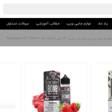
پاد ماد
لوازم جانبی ویپ
مطالب آموزشی
سوالات متداول
جویس وی سی تی بولد رایپ ویپز 120 میل | Ripevapes VCT Bold 120 ml Juice