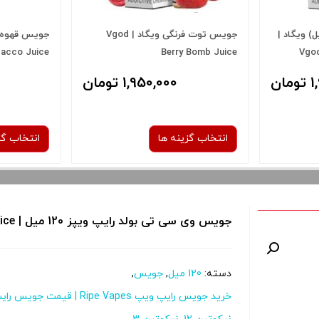
مب انبه یخ (60میل) ویگاد |
جویس توت فرنگی ویگاد | Vgod
acco Juice
Berry Bomb Juice
Vgo
ان
1,950,000 تومان
انتخاب گزینه ها
انتخاب گز
نیکوتین:
جویس وی سی تی بولد رایپ ویپز 120 میل | Ripevapes VCT Bold 120 ml Juice
3 میلی‌ گرم
صاف
دسته:
120 میل
,
جویس
,
 و نمایش
برای فعال شدن سبد خرید و نمایش
برای فعال ش
خرید جویس رایپ ویپ Ripe Vapes | قیمت جویس رایپ ویپ
ا از کادر
قیمت ، گزینه های محصول را از کادر
قیمت ، گزین