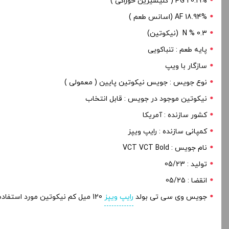
PG 20.19% ( گلیسیرین خوراکی )
18.94% AF (اسانس طعم )
0.3 % N (نیکوتین)
پایه طعم : تنباکویی
سازگار با ویپ
نوع جویس : جویس نیکوتین پایین ( معمولی )
نیکوتین موجود در جویس : قابل انتخاب
کشور سازنده : آمریکا
کمپانی سازنده : رایپ ویپز
نام جویس : VCT VCT Bold
تولید : 05/23
انقضا : 05/25
جویس وی سی تی بولد
رایپ ویپز
120 میل کم نیکوتین مورد استفاده در