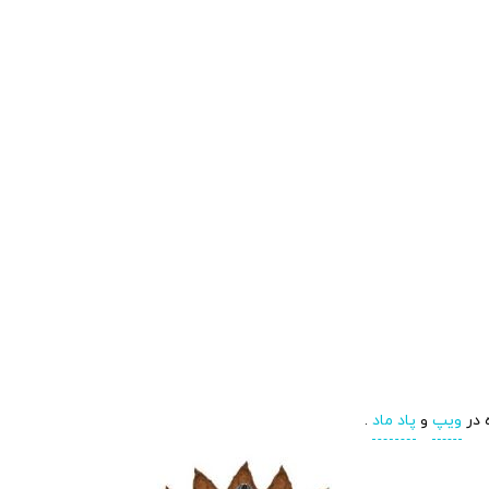
ویپ
و
پاد ماد
.