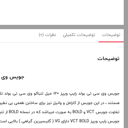
توضیحات
توضیحات تکمیلی
نظرات (0)
توضیحات
جویس وی سی تی بولد رایپ
جویس وی سی تی بولد رایپ ویپز 120 میل تنباکو وی سی تی بولد تلخ ویپز توسط کمپانی رایپ ویپز تولید می شود . طعم این
هستند ، در این جویس از کارامل و وانیل نیز برای ساختن طعمی بی نط
تفاوت جویس VCT و BOLD به صورت میباشد که در نسخه BOLD از تنباکوی بیشتر و خامه و وانیل کمتری استفاده شده و طعمی تلخ تر نیز به همراه دارد
جویس رایپ ویپز VCT BOLD دارای VG ( گلیسیرین گیاهی ) بالایی است که باید در مخزن بخار ساب اهم مورد استفاده قرار بگیرد و مناسب برای استفاده در دستگاه های