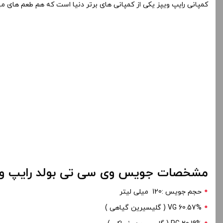
کمپانی رایپ ویپز یکی از کمپانی های برتر دنیا است که هم طعم های می
مشخصات جویس وی سی تی بولد رایپ ویپز 120 
حجم جویس :120 میلی لیتر
60.57% VG ( گلیسیرین گیاهی )