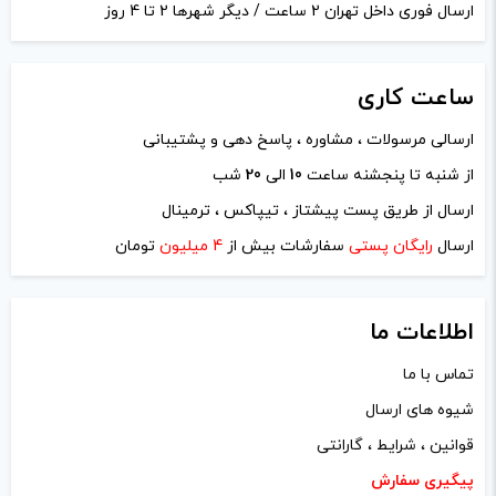
ارسال فوری داخل تهران 2 ساعت / دیگر شهرها 2 تا 4 روز
ساعت
کاری
ارسالی مرسولات ، مشاوره ، پاسخ دهی و پشتیبانی
از شنبه تا پنجشنه ساعت
10
الی
20
شب
نام
*
ارسال از طریق پست پیشتاز ، تیپاکس ، ترمینال
ارسال
رایگان پستی
سفارشات بیش از
4 میلیون
تومان
ایمیل
*
اطلاعات ما
تماس با ما
شیوه های ارسال
ذخیره نام، ایمیل و وبسایت من در مرورگر برای زمانی که دوباره
قوانین ، شرایط ، گارانتی
دیدگاهی می‌نویسم.
پیگیری سفارش