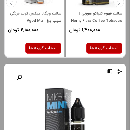
سالت قهوه تنباکو هورنی |
سالت ویگاد میکس توت فرنگی
Horny Flava Coffee Tobacco
سیب یخ | Vgod Mix
Strawberry Apple Ice Saltnic
1,400,000 تومان
2,100,000 تومان
انتخاب گزینه ها
انتخاب گزینه ها
نیکوتین:
نیکوتین:
30 میلی گرم
50 میلی گرم
صاف
برای فعال شدن سبد خرید و
برای فعال شدن سبد خرید و
نمایش قیمت ، گزینه های
نمایش قیمت ، گزینه های
محصول را از کادر بالا انتخاب
محصول را از کادر بالا انتخاب