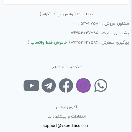
لازم است محتوای ارسالی منطبق برعرف و شئونات جامعه و با
ارتباط با ما ( واتس اپ / تلگرام ) :
بیانی رسمی و عاری از لحن تند، تمسخرو توهین باشد.
مشاوره فروش : 09353027584
از ارسال لینک‌های سایت‌های دیگر و ارایه‌ی اطلاعات شخصی
پشتیانی سایت : 09353027585
خودتان مثل شماره تماس، ایمیل و آی‌دی شبکه‌های اجتماعی
پیگیری سفارش : 09353027586 (
خاموش فقط واتساپ
)
پرهیز کنید.
در نظر داشته باشید هدف نهایی از ارائه‌ی نظر درباره‌ی کالا
ارائه‌ی اطلاعات مشخص و دقیق برای راهنمایی سایر کاربران در
شبکه‌های اجتماعی
فرآیند خرید یک محصول توسط ایشان است.
با توجه به ساختار بخش نظرات، از پرسیدن سوال یا درخواست
راهنمایی در این بخش خودداری کرده و سوالات خود را در بخش
«پرسش و پاسخ» مطرح کنید.
آدرس ایمیل
انتقادات و پیشنهادات
کیفیت ساخت:
support@vapediaco.com
کارایی: