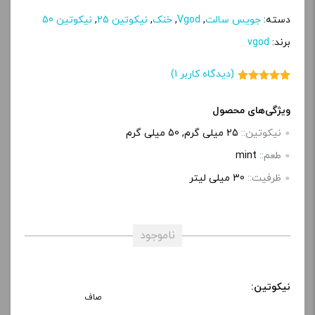
دسته:
جویس سالت
,
Vgod
,
خنک
,
نیکوتین 25
,
نیکوتین 50
برند:
vgod
(دیدگاه کاربر
1
)
1
امتیاز
5.00
از 5 امتیاز
مشتری
ویژگی‌های محصول
نیکوتین::
25 میلی گرم, 50 میلی گرم
طعم::
mint
ظرفیت::
30 میلی‌ لیتر
ناموجود
نیکوتین:
صاف