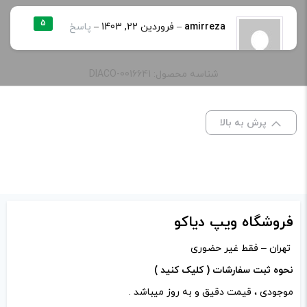
نیکوتین:
25 میلی گرم, 50 میلی گرم
5
amirreza
–
فروردین 22, 1403
–
پاسخ
برای خرید سالت برای پاد
طعم:
mint
شناسه محصول: DIACO-0016641
ظرفیت:
30 میلی‌ لیتر
دیدگاه خود را بنویسید
پرش به بالا
نشانی ایمیل شما منتشر نخواهد شد.
بخش‌های موردنیاز
علامت‌گذاری شده‌اند
*
امتیاز شما
*
فروشگاه ویپ دیاکو
دیدگاه شما
*
تهران – فقط غیر حضوری
نحوه ثبت سفارشات ( کلیک کنید )
موجودی ، قیمت دقیق و به روز میباشد .