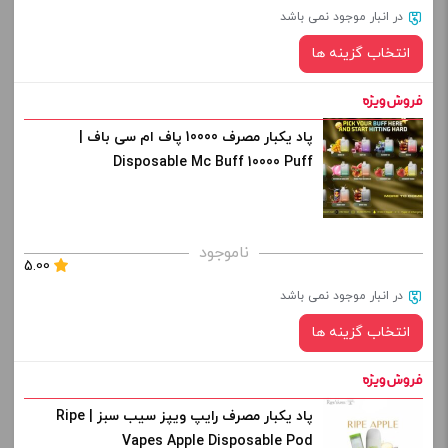
در انبار موجود نمی باشد
-
+
انتخاب گزینه ها
افزودن به سبد خرید
پاد یکبار مصرف 10000 پاف ام سی باف |
نیکوتین:
کپی
Disposable Mc Buff 10000 Puff
طعم:
ناموجود
صاف
5.00
در انبار موجود نمی باشد
برای فعال شدن سبد خرید و نمایش قیمت ، گزینه های محصول را
انتخاب گزینه ها
از کادر بالا انتخاب کنید.
-
+
پاد یکبار مصرف رایپ ویپز سیب سبز | Ripe
طعم:
افزودن به سبد خرید
Vapes Apple Disposable Pod