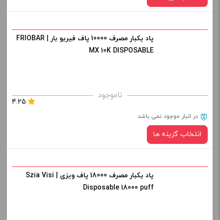
پاد یکبار مصرف 10000 پاف فیریو بار | FRIOBAR
طعم:
MX 10K DISPOSABLE
صاف
برای فعال شدن سبد خرید و نمایش قیمت ، گزینه های محصول را
ناموجود
4.25
از کادر بالا انتخاب کنید.
در انبار موجود نمی باشد
-
+
انتخاب گزینه ها
افزودن به سبد خرید
پاد یکبار مصرف 18000 پاف ویزی | Szia Visi
طعم:
کپی
Disposable 18000 puff
صاف