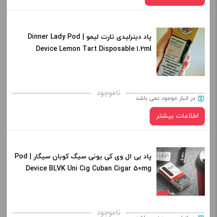
پاد دینرلیدی تارت لیمو | Dinner Lady Pod
طعم:
Device Lemon Tart Disposable 1.2ml
توت فرنگی موز
هندوانه توت فرنگی
یخ در بهشت بلوبری
ناموجود
در انبار موجود نمی باشد
برای فعال شدن سبد خرید و نمایش قیمت ، گزینه های محصول را
اطلاعات بیشتر
از کادر بالا انتخاب کنید.
-
+
پاد بی ال وی کی یونی سیگ کوبان سیگار | Pod
Device BLVK Uni Cig Cuban Cigar 50mg
افزودن به سبد خرید
کپی
ناموجود