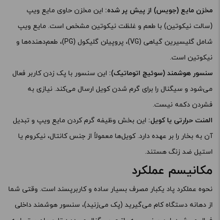
مخزن مایع (جویس) از پیش پر شده:
این مخزن حاوی مایع ویپ
(سالت نیکوتین) با طعم و غلظت نیکوتین مشخص است. مایع ویپ
شامل گلیسیرین گیاهی (VG)، پروپیلن گلیکول (PG)، طعم‌دهنده‌ها و
نیکوتین است.
سنسور هوشمند (سوئیچ اتوماتیک):
این سنسور با پک زدن کاربر فعال
می‌شود و سیگنال را برای گرم شدن کویل ارسال می‌کند. نیازی به
فشردن دکمه نیست.
المنت حرارتی یا کویل:
این بخش وظیفه گرم کردن مایع ویپ و تبدیل
آن به بخار را بر عهده دارد. کویل‌ها معمولاً از جنس کانتال، نیکروم یا
استیل ضد زنگ هستند.
مکانیسم عملکرد
نحوه عملکرد پاد یکبار مصرف بسیار ساده و کاربرپسند است. وقتی شما
از دهانه دستگاه کام می‌گیرید (پک می‌زنید)، سنسور هوشمند داخلی