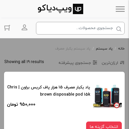
ورود به حس
خانه
/
پاد سیستم
/
پاد سیستم یکبار مصرف
Showing all 19 results
ارزان‌ترین
جستجوی پیشرفته
پاد یکبار مصرف 15 هزار پاف کریس براون | Chris
brown disposable pod 15k
950,000 تومان
انتخاب گزینه ها