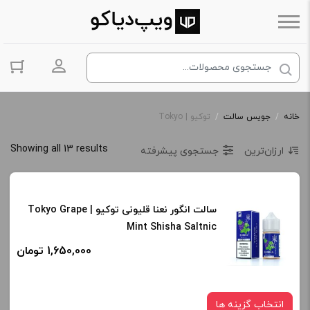
ورود به حس
خانه
/
جویس سالت
/
توکیو | Tokyo
Showing all 13 results
ارزان‌ترین
جستجوی پیشرفته
سالت انگور نعنا قلیونی توکیو | Tokyo Grape
Mint Shisha Saltnic
1,650,000 تومان
انتخاب گزینه ها